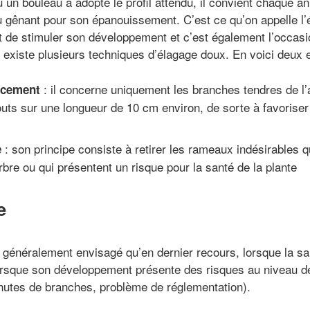
 un bouleau a adopté le profil attendu, il convient chaque 
gênant pour son épanouissement. C’est ce qu’on appelle l’é
de stimuler son développement et c’est également l’occasio
l existe plusieurs techniques d’élagage doux. En voici deux 
: il concerne uniquement les branches tendres de l’a
ncement
outs sur une longueur de 10 cm environ, de sorte à favorise
: son principe consiste à retirer les rameaux indésirables q
e
arbre ou qui présentent un risque pour la santé de la plante
e
 généralement envisagé qu’en dernier recours, lorsque la san
lorsque son développement présente des risques au niveau de
hutes de branches, problème de réglementation).