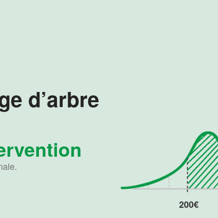
ge d’arbre
tervention
nale.
200€